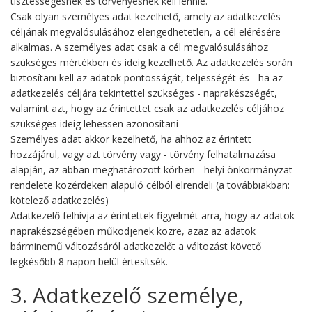
tisztességesnek és törvényesnek kell lennie.
Csak olyan személyes adat kezelhető, amely az adatkezelés
céljának megvalósulásához elengedhetetlen, a cél elérésére
alkalmas. A személyes adat csak a cél megvalósulásához
szükséges mértékben és ideig kezelhető. Az adatkezelés során
biztosítani kell az adatok pontosságát, teljességét és - ha az
adatkezelés céljára tekintettel szükséges - naprakészségét,
valamint azt, hogy az érintettet csak az adatkezelés céljához
szükséges ideig lehessen azonosítani
Személyes adat akkor kezelhető, ha ahhoz az érintett
hozzájárul, vagy azt törvény vagy - törvény felhatalmazása
alapján, az abban meghatározott körben - helyi önkormányzat
rendelete közérdeken alapuló célból elrendeli (a továbbiakban:
kötelező adatkezelés)
Adatkezelő felhívja az érintettek figyelmét arra, hogy az adatok
naprakészségében működjenek közre, azaz az adatok
bárminemű változásáról adatkezelőt a változást követő
legkésőbb 8 napon belül értesítsék.
3. Adatkezelő személye,