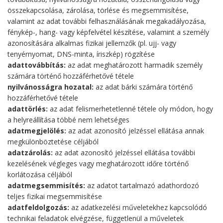
összekapcsolása, zárolása, törlése és megsemmisítése,
valamint az adat további felhasználásának megakadályozása,
fénykép-, hang- vagy képfelvétel készítése, valamint a személy
azonosítására alkalmas fizikai jellemzők (pl. ujj- vagy
tenyérnyomat, DNS-minta, íriszkép) rögzítése
adattovábbítás:
az adat meghatározott harmadik személy
számára történő hozzáférhetővé tétele
nyilvánosságra hozatal:
az adat bárki számára történő
hozzáférhetővé tétele
adattörlés:
az adat felismerhetetlenné tétele oly módon, hogy
a helyreállítása többé nem lehetséges
adatmegjelölés:
az adat azonosító jelzéssel ellátása annak
megkülönböztetése céljából
adatzárolás:
az adat azonosító jelzéssel ellátása további
kezelésének végleges vagy meghatározott időre történő
korlátozása céljából
adatmegsemmisítés:
az adatot tartalmazó adathordozó
teljes fizikai megsemmisítése
adatfeldolgozás:
az adatkezelési műveletekhez kapcsolódó
technikai feladatok elvégzése, függetlenül a műveletek