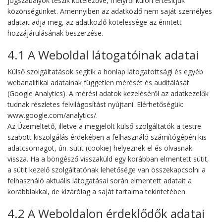
jogszabályok teszik kötelezővé, melyről külön értesítjük
közönségünket. Amennyiben az adatközlő nem saját személyes
adatait adja meg, az adatközlő kötelessége az érintett
hozzájárulásának beszerzése.
4.1 A Weboldal látogatóinak adatai
Külső szolgáltatások segítik a honlap látogatottsági és egyéb
webanalitikai adatainak független mérését és auditálását
(Google Analytics). A mérési adatok kezeléséről az adatkezelők
tudnak részletes felvilágosítást nyújtani. Elérhetőségük:
www.google.com/analytics/.
Az Üzemeltető, illetve a megjelölt külső szolgáltatók a testre
szabott kiszolgálás érdekében a felhasználó számítógépén kis
adatcsomagot, ún. sütit (cookie) helyeznek el és olvasnak
vissza. Ha a böngésző visszaküld egy korábban elmentett sütit,
a sütit kezelő szolgáltatónak lehetősége van összekapcsolni a
felhasználó aktuális látogatásai során elmentett adatait a
korábbiakkal, de kizárólag a saját tartalma tekintetében.
4.2 A Weboldalon érdeklődők adatai