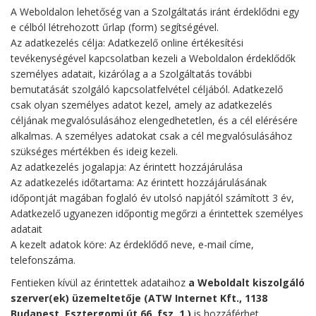
A Weboldalon lehetőség van a Szolgáltatás iránt érdeklődni egy
e célból létrehozott űrlap (form) segítségével.
Az adatkezelés célja: Adatkezelő online értékesítési
tevékenységével kapcsolatban kezeli a Weboldalon érdeklődők
személyes adatait, kizárólag a a Szolgáltatás további
bemutatását szolgáló kapcsolatfelvétel céljából. Adatkezelő
csak olyan személyes adatot kezel, amely az adatkezelés
céljának megvalósulásához elengedhetetlen, és a cél elérésére
alkalmas. A személyes adatokat csak a cél megvalósulásához
szükséges mértékben és ideig kezeli.
Az adatkezelés jogalapja: Az érintett hozzájárulása
Az adatkezelés időtartama: Az érintett hozzájárulásának
időpontját magában foglaló év utolsó napjától számított 3 év,
Adatkezelő ugyanezen időpontig megőrzi a érintettek személyes
adatait
A kezelt adatok köre: Az érdeklődő neve, e-mail címe,
telefonszáma.
Fentieken kívül az érintettek adataihoz
a Weboldalt kiszolgáló
szerver(ek) üzemeltetője (ATW Internet Kft., 1138
Budapest, Esztergomi út 66. fsz. 1.)
is hozzáférhet.