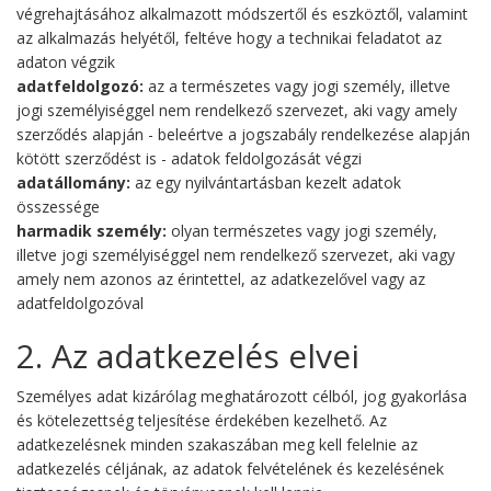
végrehajtásához alkalmazott módszertől és eszköztől, valamint
az alkalmazás helyétől, feltéve hogy a technikai feladatot az
adaton végzik
adatfeldolgozó:
az a természetes vagy jogi személy, illetve
jogi személyiséggel nem rendelkező szervezet, aki vagy amely
szerződés alapján - beleértve a jogszabály rendelkezése alapján
kötött szerződést is - adatok feldolgozását végzi
adatállomány:
az egy nyilvántartásban kezelt adatok
összessége
harmadik személy:
olyan természetes vagy jogi személy,
illetve jogi személyiséggel nem rendelkező szervezet, aki vagy
amely nem azonos az érintettel, az adatkezelővel vagy az
adatfeldolgozóval
2. Az adatkezelés elvei
Személyes adat kizárólag meghatározott célból, jog gyakorlása
és kötelezettség teljesítése érdekében kezelhető. Az
adatkezelésnek minden szakaszában meg kell felelnie az
adatkezelés céljának, az adatok felvételének és kezelésének