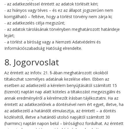
- az adatkezeléssel érintett az adatok törlését kéri;
- az hiányos vagy téves – és ez az állapot jogszerűen nem
korrigálható – feltéve, hogy a törlést törvény nem zárja ki;
- az adatkezelés célja megszűnt;
- az adatok tárolásának törvényben meghatározott határideje
lejárt;
- a törlést a bíróság vagy a Nemzeti Adatvédelmi és
Információszabadság Hatóság elrendelte.
8. Jogorvoslat
Az érintett az Infotv. 21. §-ában meghatározott okokból
tiltakozhat személyes adatának kezelése ellen. Ebben az
esetben az adatkezelő a kérelem benyújtásától számított 15
(tizenöt) naptári nap alatt köteles a tiltakozást megvizsgálni és
annak eredményéről a kérelmezőt írásban tájékoztatni. Ha az
érintett az adatkezelőnek a döntésével nem ért egyet, illetve, ha
az adatkezelő a határidőt elmulasztja, az érintett – a döntés
közlésétől, illetve a határidő utolsó napjától számított 30
(harminc) naptári napon belül – bírósághoz fordulhat. Az érintett