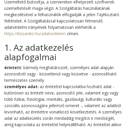
Üzemeltető biztosítja, a szervereken elhelyezett szoftverek
üzemeltetését maga végzi. A Szolgáltatás használatának
megkezdésével a felhasználók elfogadják a jelen Tájékoztató
feltételeit. A Szolgáltatással kapcsolatosan felmerülő
adatvédelmi irányelvek folyamatosan elérhetők a
https://kissaniko.hu/adatvedelem
címen.
1. Az adatkezelés
alapfogalmai
érintett:
bármely meghatározott, személyes adat alapján
azonosított vagy - közvetlenül vagy közvetve - azonosítható
természetes személy
személyes adat:
az érintettel kapcsolatba hozható adat -
különösen az érintett neve, azonosító jele, valamint egy vagy
több fizikai, fiziológiai, mentális, gazdasági, kulturális vagy
szociális azonosságára jellemző ismeret -, valamint az adatból
levonható, az érintettre vonatkozó következtetés. A személyes
adat az adatkezelés során mindaddig megőrzi e minőségét,
amíg kapcsolata az érintettel helyreállítható. Az érintettel akkor