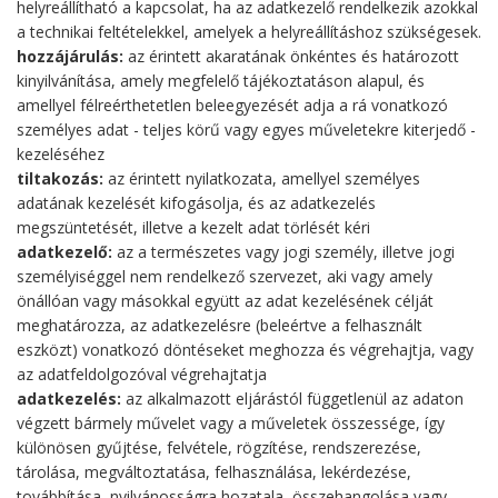
helyreállítható a kapcsolat, ha az adatkezelő rendelkezik azokkal
a technikai feltételekkel, amelyek a helyreállításhoz szükségesek.
hozzájárulás:
az érintett akaratának önkéntes és határozott
kinyilvánítása, amely megfelelő tájékoztatáson alapul, és
amellyel félreérthetetlen beleegyezését adja a rá vonatkozó
személyes adat - teljes körű vagy egyes műveletekre kiterjedő -
kezeléséhez
tiltakozás:
az érintett nyilatkozata, amellyel személyes
adatának kezelését kifogásolja, és az adatkezelés
megszüntetését, illetve a kezelt adat törlését kéri
adatkezelő:
az a természetes vagy jogi személy, illetve jogi
személyiséggel nem rendelkező szervezet, aki vagy amely
önállóan vagy másokkal együtt az adat kezelésének célját
meghatározza, az adatkezelésre (beleértve a felhasznált
eszközt) vonatkozó döntéseket meghozza és végrehajtja, vagy
az adatfeldolgozóval végrehajtatja
adatkezelés:
az alkalmazott eljárástól függetlenül az adaton
végzett bármely művelet vagy a műveletek összessége, így
különösen gyűjtése, felvétele, rögzítése, rendszerezése,
tárolása, megváltoztatása, felhasználása, lekérdezése,
továbbítása, nyilvánosságra hozatala, összehangolása vagy