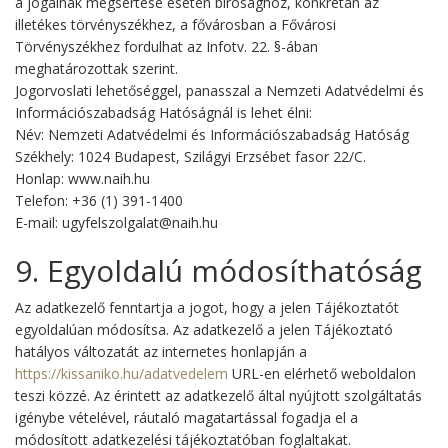
a jogainak megsértése esetén bírósághoz, konkrétan az
illetékes törvényszékhez, a fővárosban a Fővárosi
Törvényszékhez fordulhat az Infotv. 22. §-ában
meghatározottak szerint.
Jogorvoslati lehetőséggel, panasszal a Nemzeti Adatvédelmi és
Információszabadság Hatóságnál is lehet élni:
Név: Nemzeti Adatvédelmi és Információszabadság Hatóság
Székhely: 1024 Budapest, Szilágyi Erzsébet fasor 22/C.
Honlap: www.naih.hu
Telefon: +36 (1) 391-1400
E-mail: ugyfelszolgalat@naih.hu
9. Egyoldalú módosíthatóság
Az adatkezelő fenntartja a jogot, hogy a jelen Tájékoztatót
egyoldalúan módosítsa. Az adatkezelő a jelen Tájékoztató
hatályos változatát az internetes honlapján a
https://kissaniko.hu/adatvedelem
URL-en elérhető weboldalon
teszi közzé. Az érintett az adatkezelő által nyújtott szolgáltatás
igénybe vételével, ráutaló magatartással fogadja el a
módosított adatkezelési tájékoztatóban foglaltakat.