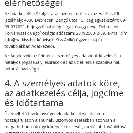
elérhetőségei
Az adatkezelő a Szolgáltatás üzemeltetője, azaz HatKiss Kft.
(székhely: 4030 Debrecen, Zengő utca 13.; cégjegyzékszám: 09-
09-032051; bejegyző hatóság (cégbíróság) neve: Debreceni
Törvényszék Cégbírósága; adószám: 28792503-2-09, e-mail cím:
info@hatkiss.hu, képviseli: Kiss Anikó ügyvezető) (a
továbbiakban Adatkezelő).
Az Adatkezelő az érintettek személyes adatainak kezelését a
hatályos jogszabályi előírások és az üzleti etika szabályainak
betartásával végzi.
4. A személyes adatok köre,
az adatkezelés célja, jogcíme
és időtartama
Üzemeltető tevékenységének adatkezelései önkéntes
hozzájáruláson alapulnak. Bizonyos esetekben azonban a
megadott adatok egy körének kezelését, tárolását, továbbítását