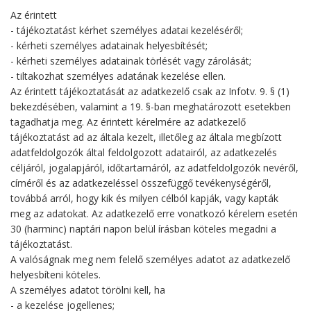
Az érintett
- tájékoztatást kérhet személyes adatai kezeléséről;
- kérheti személyes adatainak helyesbítését;
- kérheti személyes adatainak törlését vagy zárolását;
- tiltakozhat személyes adatának kezelése ellen.
Az érintett tájékoztatását az adatkezelő csak az Infotv. 9. § (1)
bekezdésében, valamint a 19. §-ban meghatározott esetekben
tagadhatja meg. Az érintett kérelmére az adatkezelő
tájékoztatást ad az általa kezelt, illetőleg az általa megbízott
adatfeldolgozók által feldolgozott adatairól, az adatkezelés
céljáról, jogalapjáról, időtartamáról, az adatfeldolgozók nevéről,
címéről és az adatkezeléssel összefüggő tevékenységéről,
továbbá arról, hogy kik és milyen célból kapják, vagy kapták
meg az adatokat. Az adatkezelő erre vonatkozó kérelem esetén
30 (harminc) naptári napon belül írásban köteles megadni a
tájékoztatást.
A valóságnak meg nem felelő személyes adatot az adatkezelő
helyesbíteni köteles.
A személyes adatot törölni kell, ha
- a kezelése jogellenes;