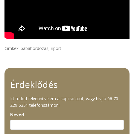
Címkék: babahordozás, riport
Érdeklődés
Itt tudod felvenni velem a kapcsolatot, vagy hívj a
06 70
229 6351
telefonszámon!
Neved