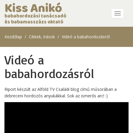
Kiss Anikó
Menü
babahordozási tanácsadó
és babamasszázs oktató
Kezdőlap
Cikkek, írások
Videó a babahordozásról
Videó a
babahordozásról
Riport készült az Alföld TV Családi blog című műsorában a
debreceni hordozós anyukákkal. Sok az ismerős arc! :)